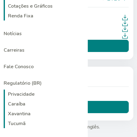
Cotações e Gráficos
Renda Fixa
MD&A*
Demonstrações Financeiras*
Press Release*
Notícias
Apresentação do Webcast*
Saiba mais
Carreiras
Fale Conosco
Calendário de Eventos
Regulatório (BR)
Privacidade
Não há eventos próximos.
Caraíba
Saiba mais
Xavantina
Tucumã
(*) Informações disponíveis apenas em inglês.