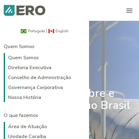
Português
English
Quem Somos
Quem Somos
Diretoria Executiva
Conselho de Administração
Governança Corporativa
Produtora de Cobre e
Nossa História
Ouro com Foco no Brasil
O que fazemos
Área de Atuação
Unidade Caraíba