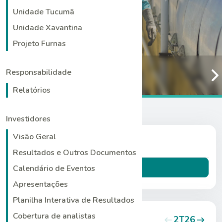
Unidade Tucumã
Unidade Xavantina
Projeto Furnas
Responsabilidade
Resultados
Relatórios
Investidores
Visão Geral
Notícias
Resultados e Outros Documentos
Saiba mais
Calendário de Eventos
Apresentações
Planilha Interativa de Resultados
Cobertura de analistas
Central de Resultados
2T26
1T26