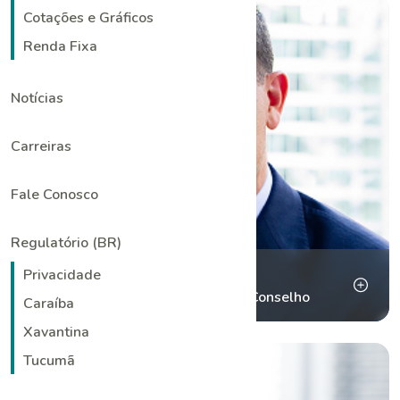
Cotações e Gráficos
Renda Fixa
Notícias
Carreiras
Fale Conosco
Regulatório (BR)
Makko DeFilippo
Privacidade
Diretor-Presidente e Membro do Conselho
Caraíba
Xavantina
Tucumã