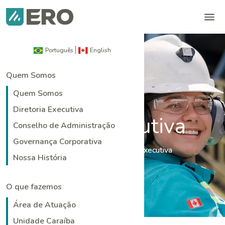
Português
English
Quem Somos
Quem Somos
Diretoria Executiva
Diretoria Executiva
Conselho de Administração
Governança Corporativa
Home
|
Quem Somos
|
Diretoria Executiva
Nossa História
O que fazemos
Área de Atuação
Unidade Caraíba