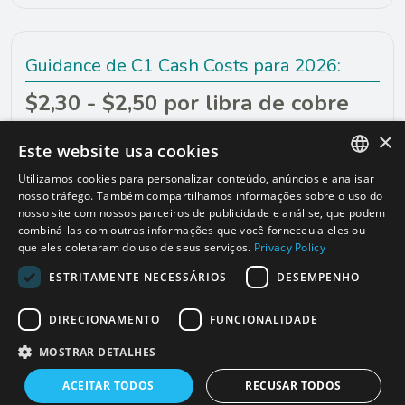
Guidance de C1 Cash Costs para 2026:
$2,30 - $2,50 por libra de cobre
produzido
×
Este website usa cookies
Utilizamos cookies para personalizar conteúdo, anúncios e analisar
ENGLISH
nosso tráfego. Também compartilhamos informações sobre o uso do
nosso site com nossos parceiros de publicidade e análise, que podem
PORTUGUESE
combiná-las com outras informações que você forneceu a eles ou
que eles coletaram do uso de seus serviços.
Privacy Policy
ESTRITAMENTE NECESSÁRIOS
DESEMPENHO
Canal de Conduta ética: 0800 591
Portal de
0872
Fornecedores
DIRECIONAMENTO
FUNCIONALIDADE
Política de Privacidade
Termos e Condições
MOSTRAR DETALHES
Powered by MZ
ACEITAR TODOS
RECUSAR TODOS
© 2026 Ero Copper - Todos od Direitos Reservados.