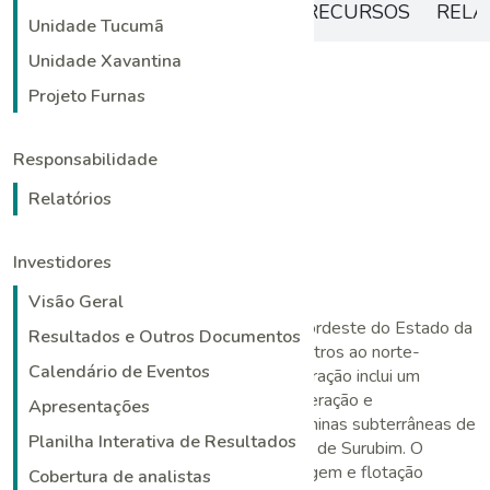
VISÃO GERAL
RESERVAS E RECURSOS
RELA
Unidade Tucumã
Unidade Xavantina
Projeto Furnas
Visão Geral
Responsabilidade
Relatórios
Investidores
Visão Geral
A Unidade Caraíba está localizada no nordeste do Estado da
Resultados e Outros Documentos
Bahia, a aproximadamente 385 quilômetros ao norte-
Calendário de Eventos
noroeste da capital, Salvador. Essa operação inclui um
complexo totalmente integrado de mineração e
Apresentações
beneficiamento de cobre, que inclui as minas subterrâneas de
Planilha Interativa de Resultados
Pilar e Vermelhos e a mina a céu aberto de Surubim. O
minério é processado por meio de britagem e flotação
Cobertura de analistas