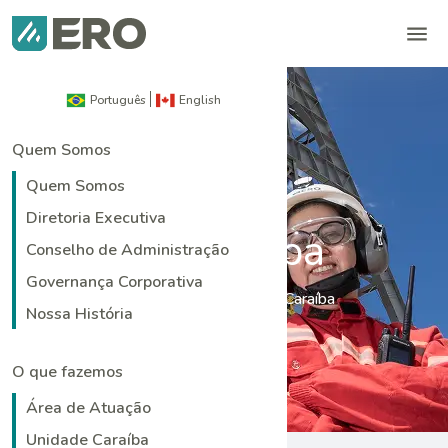
Português
English
Quem Somos
Quem Somos
Diretoria Executiva
Unidade Caraíba
Conselho de Administração
Governança Corporativa
Home
|
O que fazemos
|
Unidade Caraíba
Nossa História
O que fazemos
Área de Atuação
Unidade Caraíba