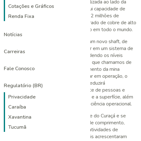
convencionais na planta de Caraíba, localizada ao lado da
Cotações e Gráficos
mina subterrânea de Pilar. A usina possui capacidade de
processamento de aproximadamente 4,2 milhões de
Renda Fixa
toneladas por ano e produz um concentrado de cobre de alto
teor, enviado para empresas de fundição em todo o mundo.
Notícias
Na Mina de Pilar, estamos construindo um novo shaft, de
maior capacidade, que transformará Pilar em um sistema de
Carreiras
duas minas, com o shaft existente atendendo os níveis
superiores e o novo shaft atendendo ao que chamamos de
Fale Conosco
Deepening Extension Zone (aprofundamento da mina
subterrânea), de alto teor. Quando entrar em operação, o
shaft permitirá maiores níveis de lavra, reduzirá
Regulatório (BR)
significativamente o tempo de transporte de pessoas e
materiais entre as áreas mais profundas e a superfície, além
Privacidade
de proporcionar ganhos adicionais de eficiência operacional.
Caraíba
A Unidade Caraíba está situadas no Vale do Curaçá e se
Xavantina
estende por mais de 100 quilômetros de comprimento,
Tucumã
cobrindo mais de 185 mil hectares. As atividades de
exploração próximas às minas e regionais acrescentaram